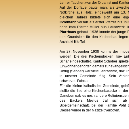
Lehrer Tauchert war der Organist und Kantor
Auf der Dorfaue baute man, als Zwische
Notkirche aus Holz, eingeweiht am 13.
gleichen Jahres bildete sich eine eig
Goldmann
versah als erster Pfarrer bis 19
nach kam Pfarrer Müller aus Lautawerk. I
Pfarrhaus
gebaut. 1936 konnte der junge P
den Grundstein für den Kirchenbau legen
Architekt
Kleffel
.
Am 27. November 1938 konnte der impos
werden. Die drei Kirchenglocken Ilse- E
Schar eingeschaltet, Kantor Schober spielt
Einwohner gehörten damals zur evangelisch
Unfug (Sander) war viele Jahrzehnte, dazu 
in unserer Gemeinde tätig. Sein Verkehr
schwarzes Fahrrad.
Für die kleine katholische Gemeinde, geh
stellte die Ilse eine Kirchenbaracke in d
Daneben gab es noch andere Religionsgem
des Bäckers Mevius traf sich ab
Bibelgemeinschaft, bei der Familie Pohl 
Dieses wurde in der Nazizeit verboten.