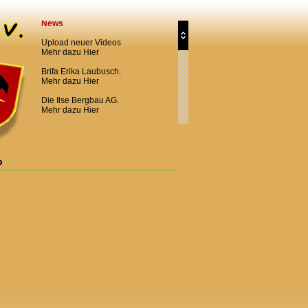
News
Upload neuer Videos
Mehr dazu
Hier
Brifa Erika Laubusch.
Mehr dazu
Hier
Die Ilse Bergbau AG.
Mehr dazu
Hier
Das Gemeindeamt Laubusch.
Mehr dazu
Hier
Von Kindergarten und Krippe.
p
Mehr dazu
Hier
Freiwillige Feuerwehr
Laubusch.
Mehr dazu
Hier
Die Chöre in Laubusch.
Mehr dazu
Hier
interessantes über die
mechanische Werkstatt
Laubusch.
Mehr dazu
Hier
die Enkeltochter des Gründers