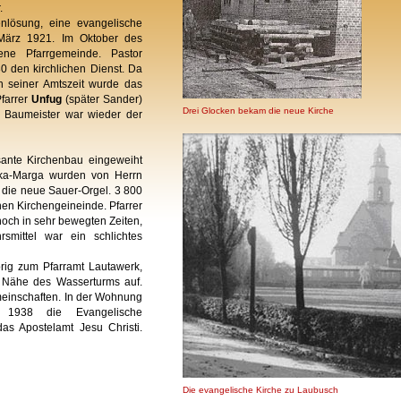
.
nlösung, eine evangelische
 März 1921. Im Oktober des
ene Pfarrgemeinde. Pastor
30 den kirchlichen Dienst. Da
n seiner Amtszeit wurde das
farrer
Unfug
(später Sander)
Drei Glocken bekam die neue Kirche
. Baumeister war wieder der
ante Kirchenbau eingeweiht
rika-Marga wurden von Herrn
e die neue Sauer-Orgel. 3 800
en Kirchengeineinde. Pfarrer
noch in sehr bewegten Zeiten,
smittel war ein schlichtes
örig zum Pfarramt Lautawerk,
er Nähe des Wasserturms auf.
einschaften. In der Wohnung
 1938 die Evangelische
das Apostelamt Jesu Christi.
Die evangelische Kirche zu Laubusch