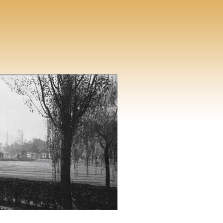
der Ilse-Bergbau AG
Mehr dazu
Hier
überarbeitete und neue
Fotogalerien
Mehr dazu
Hier