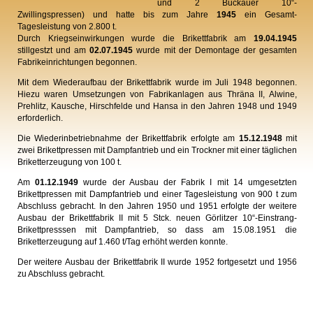
und 2 Buckauer 10“-
Zwillingspressen) und hatte bis zum Jahre
1945
ein Gesamt-
Tagesleistung von 2.800 t.
Durch Kriegseinwirkungen wurde die Brikettfabrik am
19.04.1945
stillgestzt und am
02.07.1945
wurde mit der Demontage der gesamten
Fabrikeinrichtungen begonnen.
Mit dem Wiederaufbau der Brikettfabrik wurde im Juli 1948 begonnen.
Hiezu waren Umsetzungen von Fabrikanlagen aus Thräna II, Alwine,
Prehlitz, Kausche, Hirschfelde und Hansa in den Jahren 1948 und 1949
erforderlich.
Die Wiederinbetriebnahme der Brikettfabrik erfolgte am
15.12.1948
mit
zwei Brikettpressen mit Dampfantrieb und ein Trockner mit einer täglichen
Briketterzeugung von 100 t.
Am
01.12.1949
wurde der Ausbau der Fabrik I mit 14 umgesetzten
Brikettpressen mit Dampfantrieb und einer Tagesleistung von 900 t zum
Abschluss gebracht. In den Jahren 1950 und 1951 erfolgte der weitere
Ausbau der Brikettfabrik II mit 5 Stck. neuen Görlitzer 10“-Einstrang-
Brikettpresssen mit Dampfantrieb, so dass am 15.08.1951 die
Briketterzeugung auf 1.460 t/Tag erhöht werden konnte.
Der weitere Ausbau der Brikettfabrik II wurde 1952 fortgesetzt und 1956
zu Abschluss gebracht.