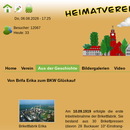
Do, 06.08.2026 - 17:25
Besucher: 12067
Heute: 33
Home
Verein
Aus der Geschichte
Bildergalerien
Video
Von Brifa Erika zum BKW Glückauf
Am
10.09.1919
erfolgte die erste
Inbetriebnahme der Brikettfabrik. Sie
bestand aus 30 Brikettpressen
Brikettfabrik Erika
(davon 28 Buckauer 10“-Einstrang-