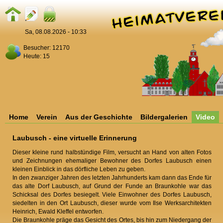
Sa, 08.08.2026 - 10:33
Besucher: 12170
Heute: 15
Home
Verein
Aus der Geschichte
Bildergalerien
Video
Laubusch - eine virtuelle Erinnerung
Dieser kleine rund halbstündige Film, versucht an Hand von alten Fotos
und Zeichnungen ehemaliger Bewohner des Dorfes Laubusch einen
kleinen Einblick in das dörfliche Leben zu geben.
In den zwanziger Jahren des letzten Jahrhunderts kam dann das Ende für
das alte Dorf Laubusch, auf Grund der Funde an Braunkohle war das
Schicksal des Dorfes besiegelt. Viele Einwohner des Dorfes Laubusch,
siedelten in den Ort Laubusch, dieser wurde vom Ilse Werksarchitekten
Heinrich, Ewald Kleffel entworfen.
Die Braunkohle präge das Gesicht des Ortes, bis hin zum Niedergang der