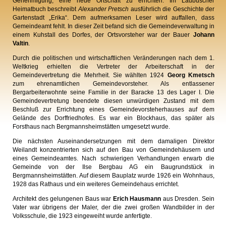
Genehmigung, eine neue Ortschaft zu errichten. Im Laubuscher
Heimatbuch beschreibt
Alexander Pretsch
ausführlich die Geschichte der
Gartenstadt „Erika“. Dem aufmerksamen Leser wird auffallen, dass
Gemeindeamt fehlt. In dieser Zeit befand sich die Gemeindeverwaltung in
einem Kuhstall des Dorfes, der Ortsvorsteher war der Bauer
Johann
Valtin
.
Durch die politischen und wirtschaftlichen Veränderungen nach dem 1.
Weltkrieg erhielten die Vertreter der Arbeiterschaft in der
Gemeindevertretung die Mehrheit. Sie wählten 1924
Georg Kmetsch
zum ehrenamtlichen Gemeindevorsteher. Als entlassener
Bergarbeiterwohnte seine Familie in der Baracke 13 des Lager I. Die
Gemeindevertretung beendete diesen unwürdigen Zustand mit dem
Beschluß zur Errichtung eines Gemeindevorsteherhauses auf dem
Gelände des Dorffriedhofes. Es war ein Blockhaus, das später als
Forsthaus nach Bergmannsheimstätten umgesetzt wurde.
Die nächsten Auseinandersetzungen mit dem damaligen Direktor
Weilandt konzentrierten sich auf den Bau von Gemeindehäusern und
eines Gemeindeamtes. Nach schwierigen Verhandlungen erwarb die
Gemeinde von der Ilse Bergbau AG ein Baugrundstück in
Bergmannsheimstätten. Auf diesem Bauplatz wurde 1926 ein Wohnhaus,
1928 das Rathaus und ein weiteres Gemeindehaus errichtet.
Architekt des gelungenen Baus war
Erich Hausmann
aus Dresden. Sein
Vater war übrigens der Maler, der die zwei großen Wandbilder in der
Volksschule, die 1923 eingeweiht wurde anfertigte.