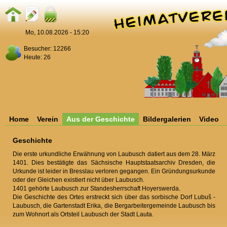
Mo, 10.08.2026 - 15:20
Besucher: 12266
Heute: 26
Home
Verein
Aus der Geschichte
Bildergalerien
Video
Geschichte
Die erste urkundliche Erwähnung von Laubusch datiert aus dem 28. März
1401. Dies bestätigte das Sächsische Hauptstaatsarchiv Dresden, die
Urkunde ist leider in Bresslau verloren gegangen. Ein Gründungsurkunde
oder der Gleichen existiert nicht über Laubusch.
1401 gehörte Laubusch zur Standesherrschaft Hoyerswerda.
Die Geschichte des Ortes erstreckt sich über das sorbische Dorf Lubuš -
Laubusch, die Gartenstadt Erika, die Bergarbeitergemeinde Laubusch bis
zum Wohnort als Ortsteil Laubusch der Stadt Lauta.